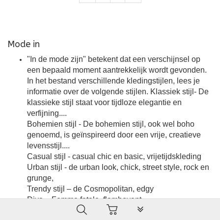
Mode in
"In de mode zijn" betekent dat een verschijnsel op
een bepaald moment aantrekkelijk wordt gevonden.
In het bestand verschillende kledingstijlen, lees je
informatie over de volgende stijlen. Klassiek stijl- De
klassieke stijl staat voor tijdloze elegantie en
verfijning....
Bohemien stijl - De bohemien stijl, ook wel boho
genoemd, is geïnspireerd door een vrije, creatieve
levensstijl....
Casual stijl - casual chic en basic, vrijetijdskleding
Urban stijl - de urban look, chick, street style, rock en
grunge,
Trendy stijl – de Cosmopolitan, edgy
Diva – Femme fatale, flamboyant
PLG_SYSTEM_VPFRAMEW
Creatief stijl – arty en retro stijl. Mode komt niet alleen