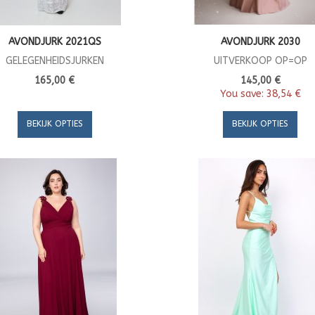
AVONDJURK 2021QS
AVONDJURK 2030
GELEGENHEIDSJURKEN
UITVERKOOP OP=OP
165,00 €
145,00 €
You save:
38,54 €
BEKIJK OPTIES
BEKIJK OPTIES