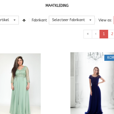
MAATKLEDING
rtikel
Selecteer fabrikant
Fabrikant
View as:
«
‹
1
2
KOR