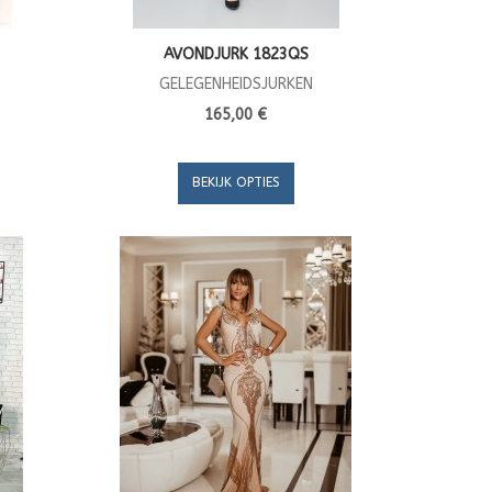
AVONDJURK 1823QS
GELEGENHEIDSJURKEN
165,00 €
BEKIJK OPTIES