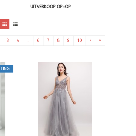
UITVERKOOP OP=OP
3
4
...
6
7
8
9
10
›
»
TING