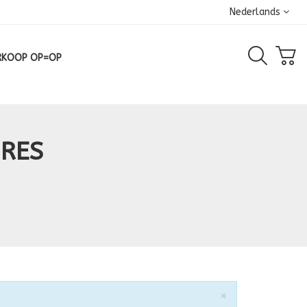
Nederlands
RKOOP OP=OP
IRES
Sluiten
×