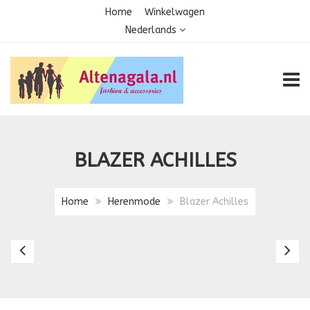
Home
Winkelwagen
Nederlands
TOGG
BLAZER ACHILLES
Home
Herenmode
Blazer Achilles
Blazer
Bl
331
An