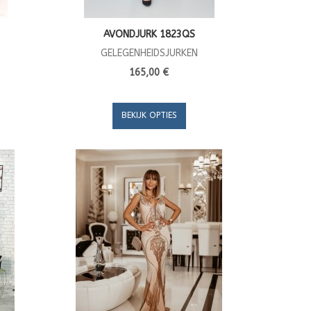
AVONDJURK 1823QS
GELEGENHEIDSJURKEN
165,00 €
BEKIJK OPTIES