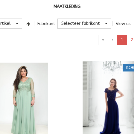
MAATKLEDING
rtikel
Selecteer fabrikant
Fabrikant
View as:
«
‹
1
2
KOR