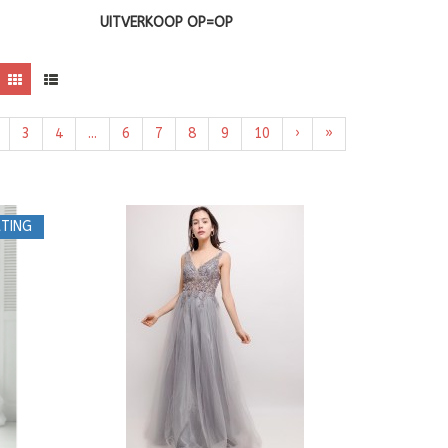
UITVERKOOP OP=OP
3
4
...
6
7
8
9
10
›
»
TING