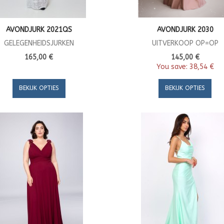
AVONDJURK 2021QS
AVONDJURK 2030
GELEGENHEIDSJURKEN
UITVERKOOP OP=OP
165,00 €
145,00 €
You save:
38,54 €
BEKIJK OPTIES
BEKIJK OPTIES