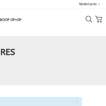
Nederlands
RKOOP OP=OP
IRES
Sluiten
×