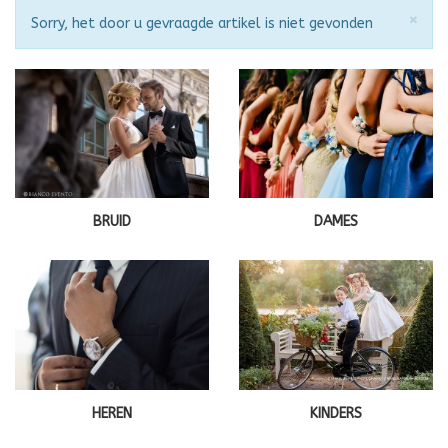
Slu
×
Attentie
Sorry, het door u gevraagde artikel is niet gevonden
BRUID
DAMES
HEREN
KINDERS