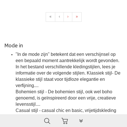
«
‹
›
»
Mode in
"In de mode zijn" betekent dat een verschijnsel op
een bepaald moment aantrekkelijk wordt gevonden.
In het bestand verschillende kledingstijlen, lees je
informatie over de volgende stijlen. Klassiek stijl- De
klassieke stijl staat voor tijdloze elegantie en
verfijning....
Bohemien stijl - De bohemien stijl, ook wel boho
genoemd, is geïnspireerd door een vrije, creatieve
levensstijl....
Casual stijl - casual chic en basic, vrijetijdskleding
Urban stijl - de urban look, chick, street style, rock en
PLG_SYSTEM_VPFRAMEW
grunge,