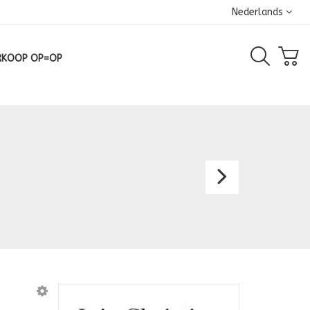
Nederlands
RKOOP OP=OP
Meisje
022