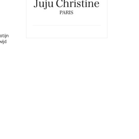
atijn
wijd