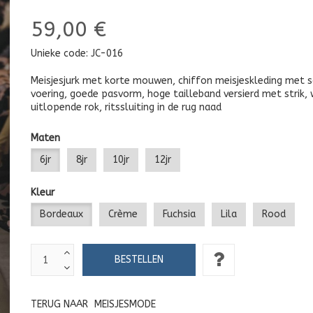
59,00 €
Unieke code:
JC-016
Meisjesjurk met korte mouwen, chiffon meisjeskleding met s
voering, goede pasvorm, hoge tailleband versierd met strik, 
uitlopende rok, ritssluiting in de rug naad
Maten
6jr
8jr
10jr
12jr
Kleur
Bordeaux
Crème
Fuchsia
Lila
Rood
TERUG NAAR
MEISJESMODE