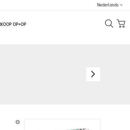
Nederlands
RKOOP OP=OP
Meisje
17001