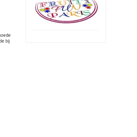
 goede
e bij