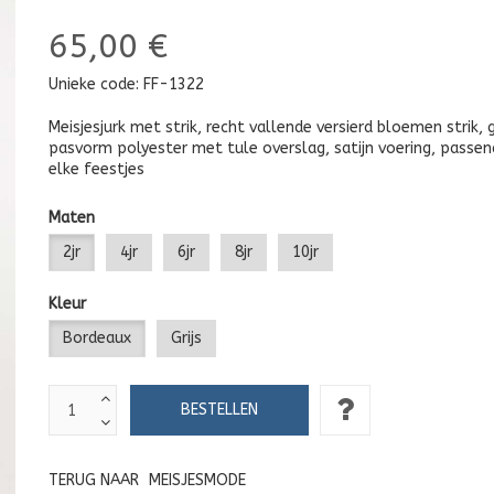
65,00 €
Unieke code:
FF-1322
Meisjesjurk met strik, recht vallende versierd bloemen strik,
pasvorm polyester met tule overslag, satijn voering, passend
elke feestjes
Maten
2jr
4jr
6jr
8jr
10jr
Kleur
Bordeaux
Grijs
TERUG NAAR
MEISJESMODE