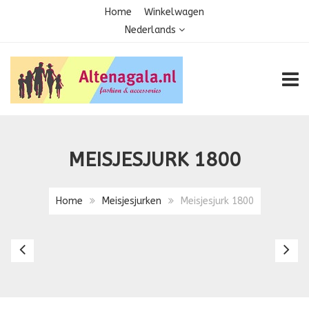
Home
Winkelwagen
Nederlands
TOGG
MEISJESJURK 1800
Home
Meisjesjurken
Meisjesjurk 1800
Meisjesjurk
Me
18
2