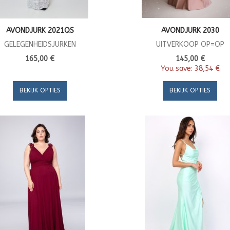
AVONDJURK 2021QS
AVONDJURK 2030
GELEGENHEIDSJURKEN
UITVERKOOP OP=OP
165,00 €
145,00 €
You save:
38,54 €
BEKIJK OPTIES
BEKIJK OPTIES