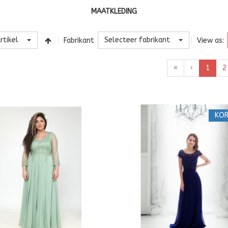
MAATKLEDING
rtikel
Selecteer fabrikant
Fabrikant
View as:
«
‹
1
2
KOR