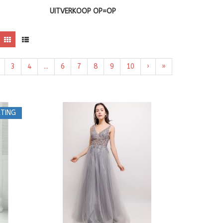
UITVERKOOP OP=OP
3
4
...
6
7
8
9
10
›
»
TING