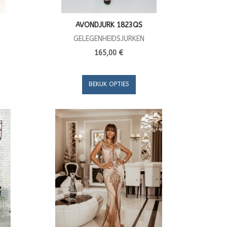
AVONDJURK 1823QS
GELEGENHEIDSJURKEN
165,00 €
BEKIJK OPTIES