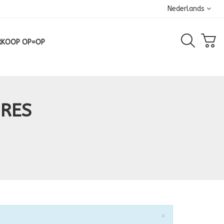
Nederlands
RKOOP OP=OP
IRES
Sluiten
×