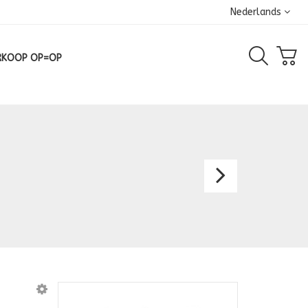
Nederlands
RKOOP OP=OP
Blous
28010