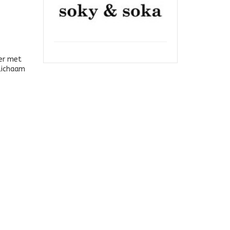
er met
nlichaam