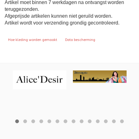
Artikel moet binnen 7 werkdagen na ontvangst worden
teruggezonden.
Afgeprijsde artikelen kunnen niet geruild worden.
Artikel wordt voor verzending grondig gecontroleerd.
Vorig artikel: Hoe kleding worden gemaakt
Volgende artikel: Data bescherming
Hoe kleding worden gemaakt
Data bescherming