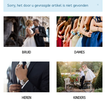
Slu
×
Attentie
Sorry, het door u gevraagde artikel is niet gevonden
BRUID
DAMES
HEREN
KINDERS