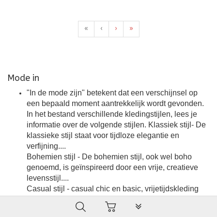
«
‹
›
»
Mode in
"In de mode zijn" betekent dat een verschijnsel op
een bepaald moment aantrekkelijk wordt gevonden.
In het bestand verschillende kledingstijlen, lees je
informatie over de volgende stijlen. Klassiek stijl- De
klassieke stijl staat voor tijdloze elegantie en
verfijning....
Bohemien stijl - De bohemien stijl, ook wel boho
genoemd, is geïnspireerd door een vrije, creatieve
levensstijl....
Casual stijl - casual chic en basic, vrijetijdskleding
Urban stijl - de urban look, chick, street style, rock en
PLG_SYSTEM_VPFRAMEW
grunge,