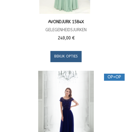
AVONDJURK 1584X
GELEGENHEIDSJURKEN
249,00 €
BEKIJK OPTIES
OP=OP