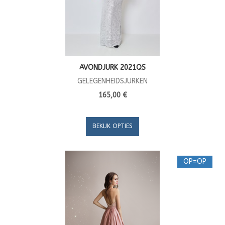
AVONDJURK 2021QS
GELEGENHEIDSJURKEN
165,00 €
BEKIJK OPTIES
OP=OP