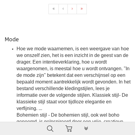
«
‹
›
»
Mode
Hoe we mode waarnemen, is een weergave van hoe
we onszelf zien, het is een inzicht in de geest van de
drager. Een intentieverklaring, hoe u wordt
waargenomen, is meestal hoe u wordt ontvangen. "In
de mode zijn" betekent dat een verschijnsel op een
bepaald moment aantrekkelijk wordt gevonden. In het
bestand verschillende kledingstijlen, lees je
informatie over de volgende stijlen. Klassiek stijl- De
klassieke stijl staat voor tijdloze elegantie en
verfijning. ...
Bohemien stijl - De bohemien stijl, ook wel boho
genoemd, is geïnspireerd door een vrije, creatieve
PLG_SYSTEM_VPFRAMEW
levensstijl. ...
Casual stijl - casual chic en basic, vrijetijdskleding