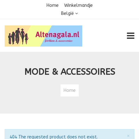
Home
Winkelmandje
België
TOGG
MODE & ACCESSOIRES
Home
Slu
×
Opmerking
404 The requested product does not exist.