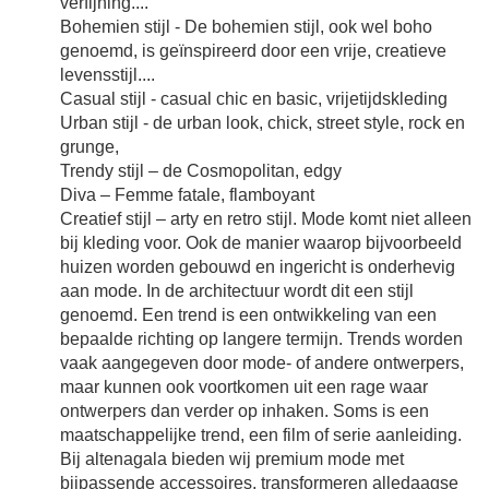
verfijning....
Bohemien stijl - De bohemien stijl, ook wel boho
genoemd, is geïnspireerd door een vrije, creatieve
levensstijl....
Casual stijl - casual chic en basic, vrijetijdskleding
Urban stijl - de urban look, chick, street style, rock en
grunge,
Trendy stijl – de Cosmopolitan, edgy
Diva – Femme fatale, flamboyant
Creatief stijl – arty en retro stijl. Mode komt niet alleen
bij kleding voor. Ook de manier waarop bijvoorbeeld
huizen worden gebouwd en ingericht is onderhevig
aan mode. In de architectuur wordt dit een stijl
genoemd. Een trend is een ontwikkeling van een
bepaalde richting op langere termijn. Trends worden
vaak aangegeven door mode- of andere ontwerpers,
maar kunnen ook voortkomen uit een rage waar
ontwerpers dan verder op inhaken. Soms is een
maatschappelijke trend, een film of serie aanleiding.
Bij altenagala bieden wij premium mode met
bijpassende accessoires, transformeren alledaagse