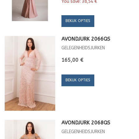
You save:
38,54 €
BEKIJK OPTIES
AVONDJURK 2066QS
GELEGENHEIDSJURKEN
165,00 €
BEKIJK OPTIES
AVONDJURK 2068QS
GELEGENHEIDSJURKEN