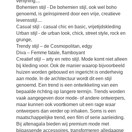
verfijning....
Bohemien stijl - De bohemien stijl, ook wel boho
genoemd, is geïnspireerd door een vrije, creatieve
levensstijl....
Casual stijl - casual chic en basic, vrijetijdskleding
Urban stijl - de urban look, chick, street style, rock en
grunge,
Trendy stijl – de Cosmopolitan, edgy
Diva – Femme fatale, flamboyant
Creatief stijl – arty en retro stijl. Mode komt niet alleen
bij kleding voor. Ook de manier waarop bijvoorbeeld
huizen worden gebouwd en ingericht is onderhevig
aan mode. In de architectuur wordt dit een stijl
genoemd. Een trend is een ontwikkeling van een
bepaalde richting op langere termijn. Trends worden
vaak aangegeven door mode- of andere ontwerpers,
maar kunnen ook voortkomen uit een rage waar
ontwerpers dan verder op inhaken. Soms is een
maatschappelijke trend, een film of serie aanleiding.
Bij altenagala bieden wij premium mode met
bijpassende accessoires, transformeren alledaagse