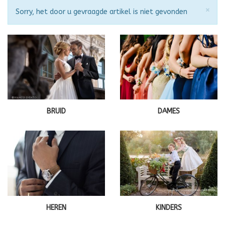
Slu
×
Attentie
Sorry, het door u gevraagde artikel is niet gevonden
BRUID
DAMES
HEREN
KINDERS