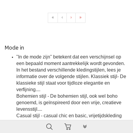
«
‹
›
»
Mode in
"In de mode zijn" betekent dat een verschijnsel op
een bepaald moment aantrekkelijk wordt gevonden.
In het bestand verschillende kledingstijlen, lees je
informatie over de volgende stijlen. Klassiek stijl- De
klassieke stijl staat voor tijdloze elegantie en
verfijning....
Bohemien stijl - De bohemien stijl, ook wel boho
genoemd, is geïnspireerd door een vrije, creatieve
levensstijl....
Casual stijl - casual chic en basic, vrijetijdskleding
Urban stijl - de urban look, chick, street style, rock en
PLG_SYSTEM_VPFRAMEW
grunge,